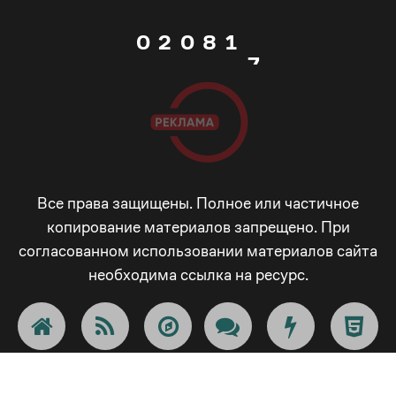
0
2
0
8
1
7
1
3
1
9
2
8
2
4
2
_
3
9
3
5
3
-
4
Все права защищены. Полное или частичное
_
копирование материалов запрещено. При
согласованном использовании материалов сайта
4
6
4
+
5
-
необходима ссылка на ресурс.
5
7
5
!
6
+
6
8
6
@
7
!