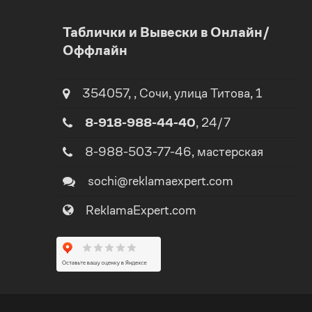
0
Таблички и Вывески в Онлайн/
Оффлайн
1
0
2
354057
,
,
Сочи
, улица
Титова, 1
1
8-918-988-44-40
, 24/7
3
2
8-988-503-77-46
, мастерская
4
sochi@reklamaexpert.com
3
ReklamaExpert.com
5
4
0
6
5
1
7
0
6