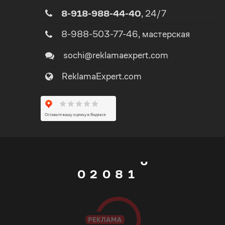
8-918-988-44-40
, 24/7
3
2
8-988-503-77-46
, мастерская
4
sochi@reklamaexpert.com
3
ReklamaExpert.com
5
4
0
6
5
1
7
0
6
0
2
0
8
1
7
1
3
1
9
2
8