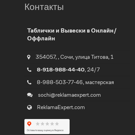
Контакты
0
Таблички и Вывески в Онлайн/
Оффлайн
1
0
2
354057
,
,
Сочи
, улица
Титова, 1
1
8-918-988-44-40
, 24/7
3
2
8-988-503-77-46
, мастерская
4
sochi@reklamaexpert.com
3
ReklamaExpert.com
5
4
0
6
5