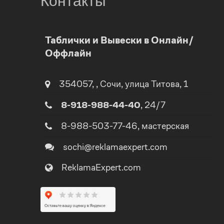
Контакты
0
Таблички и Вывески в Онлайн/
Оффлайн
1
2
354057
,
,
Сочи
, улица
Титова, 1
0
8-918-988-44-40
, 24/7
3
1
8-988-503-77-46
, мастерская
4
sochi@reklamaexpert.com
2
ReklamaExpert.com
5
3
0
6
4