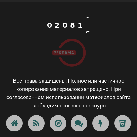
1
7
0
5
0
2
0
8
1
6
1
3
1
9
2
7
2
4
2
_
3
8
3
5
3
-
4
Все права защищены. Полное или частичное
9
копирование материалов запрещено. При
согласованном использовании материалов сайта
4
6
4
+
5
_
необходима ссылка на ресурс.
5
7
5
!
6
-
6
8
6
@
7