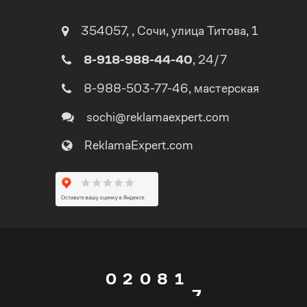
2
1
354057
,
,
Сочи
, улица
Титова, 1
8-918-988-44-40
, 24/7
3
2
8-988-503-77-46
, мастерская
4
3
sochi@reklamaexpert.com
ReklamaExpert.com
5
4
0
6
5
1
7
0
6
0
2
0
8
1
7