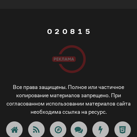
4
1
7
0
5
0
2
0
8
1
6
1
3
1
9
2
7
2
4
2
_
3
8
3
5
3
-
4
Все права защищены. Полное или частичное
копирование материалов запрещено. При
9
согласованном использовании материалов сайта
4
6
4
+
5
необходима ссылка на ресурс.
_
5
7
5
!
6