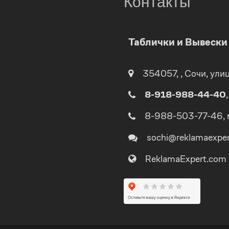
Контакты
0
Таблички и Вывеск
1
0
354057
,
,
Сочи
, ули
2
1
8-918-988-44-40
3
2
8-988-503-77-46
,
sochi@reklamaexpe
4
3
ReklamaExpert.com
5
4
0
6
5