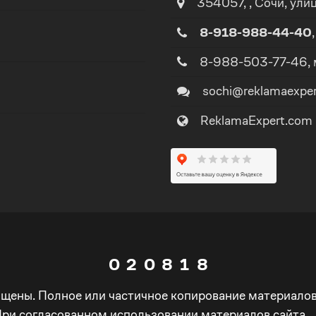
354057
,
,
Сочи
, ули
2
2
8-918-988-44-40
3
3
8-988-503-77-46
,
sochi@reklamaexpe
4
4
ReklamaExpert.com
5
5
0
6
6
1
7
0
7
0
2
0
8
1
8
ищены. Полное или частичное копирование материало
1
3
1
9
2
9
При согласованном использовании материалов сайта