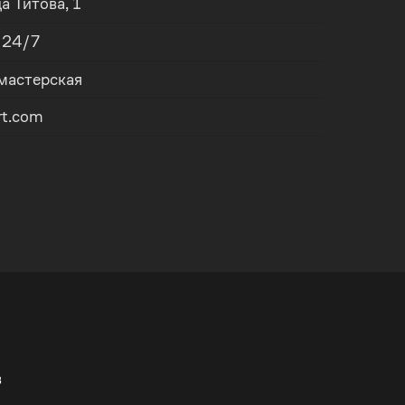
ца
Титова, 1
, 24/7
 мастерская
rt.com
в