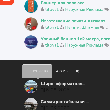
Баннер для ролл апа
titova1
Наружная Реклама
Изготовление печати-автомат
titova1
Печати, Штампы
0 
Уличный баннер 1х2 метра, изг
titova1
Наружная Реклама
ПОПУЛЯРНО
АРХИВ
Широкоформатная…
6-08-2025
Самая рентабельная…
2-03-2020