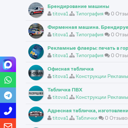
Брендирование машины
titova1
Типография
0 Отзы
Фирменная машина. Брендируе
titova1
Типография
0 Отзы
Рекламные флаеры: печать в го
titova1
Типография
0 Отзы
Офисная табличка
titova1
Конструкции Реклам
Табличка ПВХ
titova1
Конструкции Реклам
Адресная табличка, изготовлен
titova1
Таблички
0 Отзыво