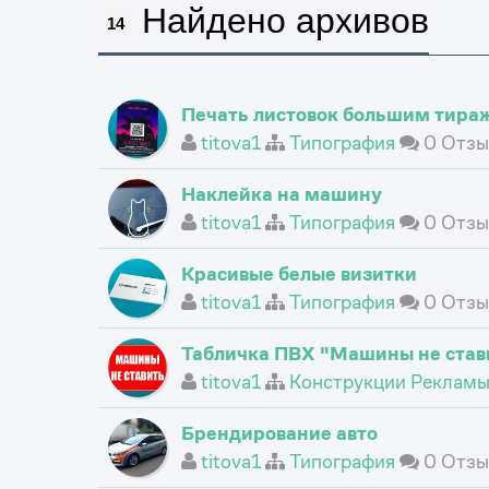
Найдено архивов
14
Печать листовок большим тира
titova1
Типография
0 Отзы
Наклейка на машину
titova1
Типография
0 Отзы
Красивые белые визитки
titova1
Типография
0 Отзы
Табличка ПВХ "Машины не став
titova1
Конструкции Реклам
Брендирование авто
titova1
Типография
0 Отзы