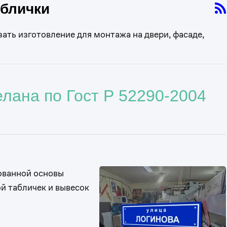
аблички
зать изготовление для монтажа на двери, фасаде,
лана по Гост Р 52290-2004
ованной основы
й табличек и вывесок