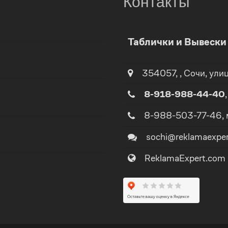
Контакты
0
Таблички и Вывеск
1
354057
,
,
Сочи
, ули
2
0
8-918-988-44-40
3
1
8-988-503-77-46
,
sochi@reklamaexpe
4
2
ReklamaExpert.com
5
3
0
6
4