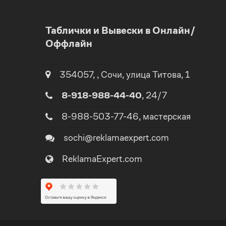
0
Таблички и Вывески в Онлайн/
Оффлайн
1
2
354057
,
,
Сочи
, улица
Титова, 1
0
8-918-988-44-40
, 24/7
3
1
8-988-503-77-46
, мастерская
4
sochi@reklamaexpert.com
2
ReklamaExpert.com
5
3
0
6
4